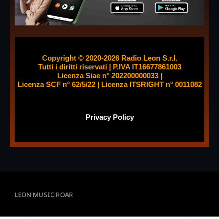
Giugno 2024
Maggio 2024
Aprile 2024
Copyright © 2020-2026 Radio Leon S.r.l.
Tutti i diritti riservati | P.IVA IT16677861003
Marzo 2024
Licenza Siae n° 202200000033 |
Licenza SCF n° 62/5/22 | Licenza ITSRIGHT n° 0011082
Categorie
Privacy
Policy
Arte e Cultura
Così è (se libriamo)
Dance life
Danza
LEON MUSIC ROAR
Interviste