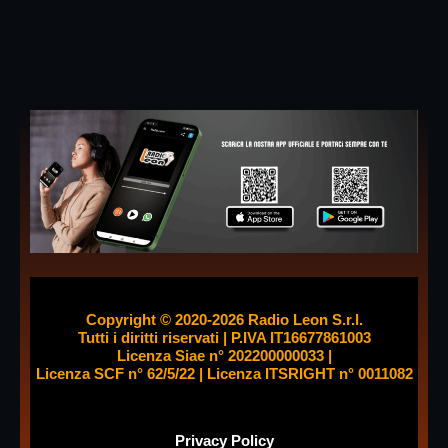
Libri e lettura
Musica e spettacolo
Pop
Radio
Salute e Sport
Senza categoria
WomenX
WomenX Impact
Copyright © 2020-2026 Radio Leon S.r.l.
Tutti i diritti riservati | P.IVA IT16677861003
Licenza Siae n° 202200000033 |
Palinsesto
Licenza SCF n° 62/5/22 | Licenza ITSRIGHT n° 0011082
Privacy
Policy