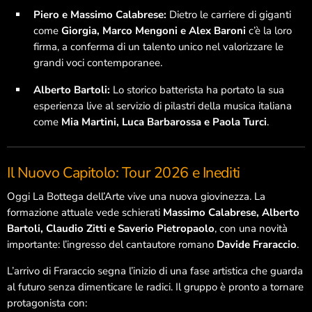
Piero e Massimo Calabrese:
Dietro le carriere di giganti
Libri e lettura
come
Giorgia, Marco Mengoni e Alex Baroni
c’è la loro
Musica e spettacolo
firma, a conferma di un talento unico nel valorizzare le
grandi voci contemporanee.
Pop
Alberto Bartoli:
Lo storico batterista ha portato la sua
Radio
esperienza live al servizio di pilastri della musica italiana
come
Mia Martini, Luca Barbarossa e Paola Turci
.
Salute e Sport
Senza categoria
Il Nuovo Capitolo: Tour 2026 e Inediti
WomenX
Oggi La Bottega dell’Arte vive una nuova giovinezza. La
WomenX Impact
formazione attuale vede schierati
Massimo Calabrese, Alberto
Bartoli, Claudio Zitti e Saverio Pietropaolo
, con una novità
importante: l’ingresso del cantautore romano
Davide Fraraccio
.
Palinsesto
L’arrivo di Fraraccio segna l’inizio di una fase artistica che guarda
al futuro senza dimenticare le radici. Il gruppo è pronto a tornare
protagonista con: