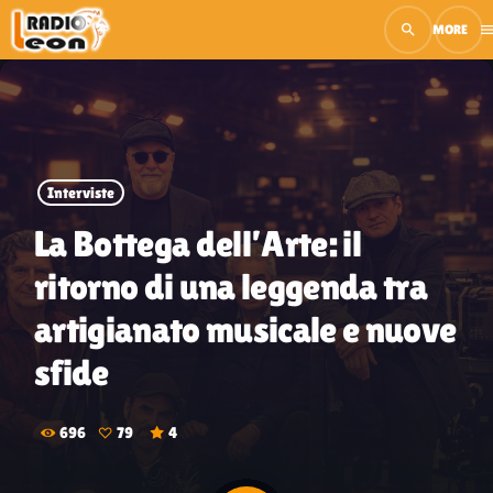
search
men
close
open_in_new
PLAY
Interviste
play_arrow
Radio Leon Live
La Bottega dell’Arte: il
ritorno di una leggenda tra
artigianato musicale e nuove
RADIO LEON TV
sfide
Musica
696
79
4
Palinsesto