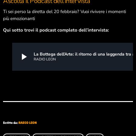
Ascolta il Podcast dell’intervista
Ti sei perso la diretta del 20 febbraio? Vuoi rivivere i momenti
più emozionanti
Qui sotto trovi il podcast completo dell’intervista:
play_arrow
La Bottega dell’Arte: il ritorno d
RADIO LEON
Scritto da:
RADIO LEON