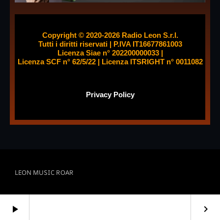
Copyright © 2020-2026 Radio Leon S.r.l.
Tutti i diritti riservati | P.IVA IT16677861003
Licenza Siae n° 202200000033 |
Licenza SCF n° 62/5/22 | Licenza ITSRIGHT n° 0011082
Privacy
Policy
LEON MUSIC ROAR
play_arrow
keyboard_arrow_right