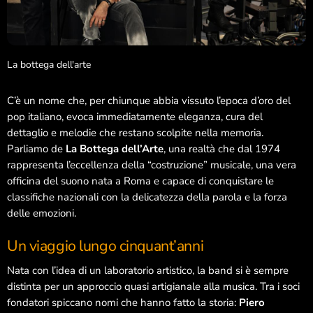
Giugno 2026
Maggio 2026
La bottega dell'arte
Marzo 2026
C’è un nome che, per chiunque abbia vissuto l’epoca d’oro del
Febbraio 2026
pop italiano, evoca immediatamente eleganza, cura del
dettaglio e melodie che restano scolpite nella memoria.
Gennaio 2026
Parliamo de
La Bottega dell’Arte
, una realtà che dal 1974
rappresenta l’eccellenza della “costruzione” musicale, una vera
Ottobre 2025
officina del suono nata a Roma e capace di conquistare le
Settembre 2025
classifiche nazionali con la delicatezza della parola e la forza
delle emozioni.
Dicembre 2024
Un viaggio lungo cinquant’anni
Novembre 2024
Nata con l’idea di un laboratorio artistico, la band si è sempre
Ottobre 2024
distinta per un approccio quasi artigianale alla musica. Tra i soci
Settembre 2024
fondatori spiccano nomi che hanno fatto la storia:
Piero