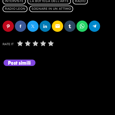
INTERVISTE
LA BOTTEGA DELL’ARTE
RADIO
RADIO LEON
SOGNARE IN UN ATTIMO
email
RATE IT
Post simili