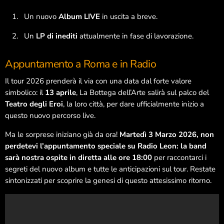
Un nuovo
Album LIVE
in uscita a breve.
Un
LP di inediti
attualmente in fase di lavorazione.
Appuntamento a Roma e in Radio
Il tour 2026 prenderà il via con una data dal forte valore
simbolico: il
13 aprile
, La Bottega dell’Arte salirà sul palco del
Teatro degli Eroi
, la loro città, per dare ufficialmente inizio a
questo nuovo percorso live.
Play List
Ma le sorprese iniziano già da ora!
M
artedì 3 Marzo 2026, non
perdetevi l’appuntamento speciale su Radio Leon: la band
Need Your Love
1
sarà nostra ospite in diretta alle ore 18:00
per raccontarci i
OneRepublic
segreti del nuovo album e tutte le anticipazioni sul tour. Restate
sintonizzati per scoprire la genesi di questo attesissimo ritorno.
Femmina
2
Rhove & MadFingerz
PRIMADONNA
3