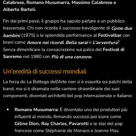
Calabrese, Romano Musumarra, Massimo Calabrese e
Giugno 2024
Alberto Bartoli
.
Maggio 2024
Fin dai primi passi, il gruppo ha saputo parlare a un pubblico
trasversale. Chi non ricorda il successo travolgente di
Come due
Aprile 2024
(1975) o le splendide performance al
Festivalbar
con
bambini
Marzo 2024
brani come
,
e
?
Amore nei ricordi
Bella sarai
L’avventura
Senza dimenticare la consacrazione sul palco del
Festival di
Sanremo
nel 1980 con
.
Più di una canzone
Categorie
Un’eredità di successi mondiali
La forza de La Bottega dell’Arte non si è esaurita sui palchi della
Arte e Cultura
band, ma si è diramata nelle carriere straordinarie dei suoi
componenti, diventati architetti del pop internazionale e italiano:
Così è (se libriamo)
Dance life
Romano Musumarra:
È diventato uno dei produttori più
influenti al mondo, firmando successi per icone come
Danza
Céline Dion, Ray Charles, Pavarotti
e le star del pop
francese come Stéphanie de Monaco e Jeanne Mas.
Interviste