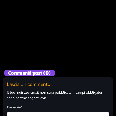
Musica e spettacolo
LEON MUSIC ROAR
800
95
Commenti post (0)
Lascia un commento
Il tuo indirizzo email non sarà pubblicato. I campi obbligatori
sono contrassegnati con *
Commento*