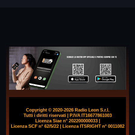
Libri e lettura
Musica e spettacolo
Pop
Radio
Salute e Sport
Senza categoria
WomenX
WomenX Impact
Palinsesto
Copyright © 2020-2026 Radio Leon S.r.l.
Tutti i diritti riservati | P.IVA IT16677861003
Licenza Siae n° 202200000033 |
Licenza SCF n° 62/5/22 | Licenza ITSRIGHT n° 0011082