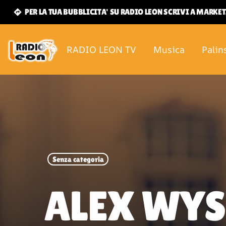
PER LA TUA BUBBLICITA' SU RADIO LEON SCRIVI A MARK
directions
RADIO LEON TV
Musica
Palin
Senza categoria
ALEX WYSE 