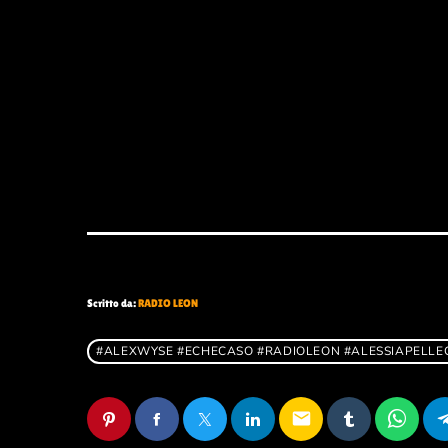
Scritto da:
RADIO LEON
#ALEXWYSE #ECHECASO #RADIOLEON #ALESSIAPELLEGR
email