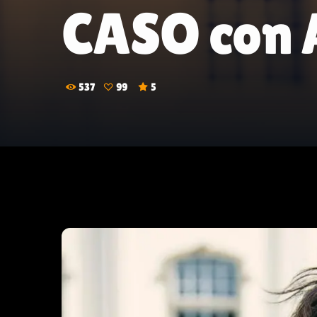
CASO con A
537
99
5