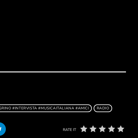
INO #INTERVISTA #MUSICAITALIANA #AMICI
RADIO
RATE IT