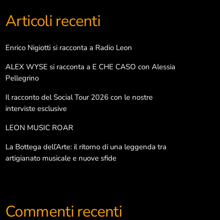
Articoli recenti
Categorie
Enrico Nigiotti si racconta a Radio Leon
ALEX WYSE si racconta a E CHE CASO con Alessia
Arte e Cultura
Pellegrino
Così è (se libriamo)
Il racconto del Social Tour 2026 con le nostre
interviste esclusive
Dance life
LEON MUSIC ROAR
Danza
La Bottega dell’Arte: il ritorno di una leggenda tra
Interviste
artigianato musicale e nuove sfide
Libri e lettura
Musica e spettacolo
Commenti recenti
Pop