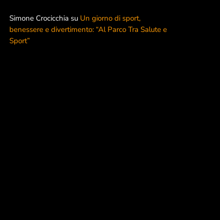
Radio
Simone Crocicchia
su
Un giorno di sport,
Salute e Sport
benessere e divertimento: “Al Parco Tra Salute e
Sport”
Senza categoria
WomenX
WomenX Impact
Palinsesto
Pop
MUSICAL ROTATION
00:00 - 12:00
MUSICAL ROTATION
Notizie più lette