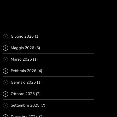
Ora in onda
Archivi
Giugno 2026
(1)
Pop
Maggio 2026
(3)
MUSICAL ROTATION
00:00 - 12:00
Marzo 2026
(1)
Febbraio 2026
(4)
MUSICAL ROTATION
Notizie
Gennaio 2026
(1)
Ottobre 2025
(2)
Settembre 2025
(7)
Dicembre 2024
(2)