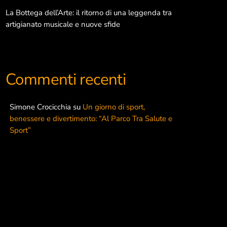
Radio
La Bottega dell’Arte: il ritorno di una leggenda tra
artigianato musicale e nuove sfide
Salute e Sport
Senza categoria
WomenX
Commenti recenti
WomenX Impact
Simone Crocicchia
su
Un giorno di sport,
benessere e divertimento: “Al Parco Tra Salute e
Palinsesto
Sport”