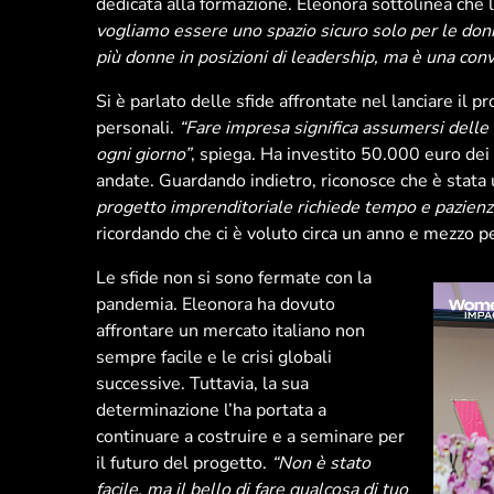
dedicata alla formazione. Eleonora sottolinea ch
vogliamo essere uno spazio sicuro solo per le donn
più donne in posizioni di leadership, ma è una con
Si è parlato delle sfide affrontate nel lanciare il 
personali.
“Fare impresa significa assumersi delle r
ogni giorno”
, spiega. Ha investito 50.000 euro de
andate. Guardando indietro, riconosce che è stata
progetto imprenditoriale richiede tempo e pazienz
ricordando che ci è voluto circa un anno e mezzo pe
Le sfide non si sono fermate con la
pandemia. Eleonora ha dovuto
affrontare un mercato italiano non
sempre facile e le crisi globali
successive. Tuttavia, la sua
determinazione l’ha portata a
continuare a costruire e a seminare per
il futuro del progetto.
“Non è stato
facile, ma il bello di fare qualcosa di tuo