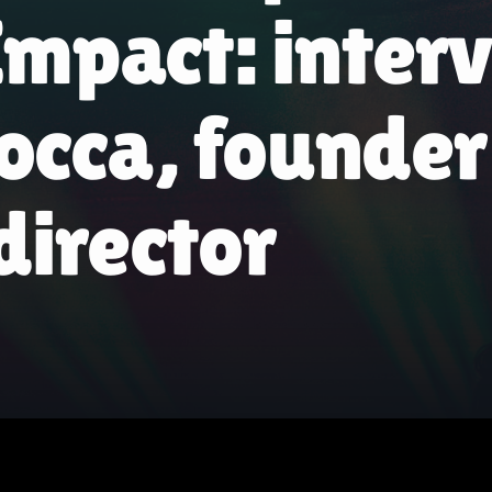
pact: intervi
occa, founder
irector