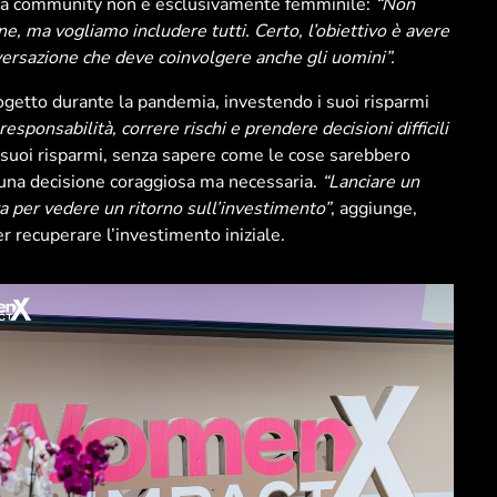
e la community non è esclusivamente femminile:
“Non
e, ma vogliamo includere tutti. Certo, l’obiettivo è avere
versazione che deve coinvolgere anche gli uomini”.
progetto durante la pandemia, investendo i suoi risparmi
esponsabilità, correre rischi e prendere decisioni difficili
i suoi risparmi, senza sapere come le cose sarebbero
 una decisione coraggiosa ma necessaria.
“Lanciare un
a per vedere un ritorno sull’investimento”
, aggiunge,
r recuperare l’investimento iniziale.