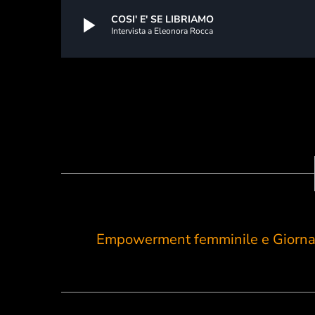
play_arrow
COSI' E' SE LIBRIAMO
Intervista a Eleonora Rocca
Empowerment femminile e Giornali