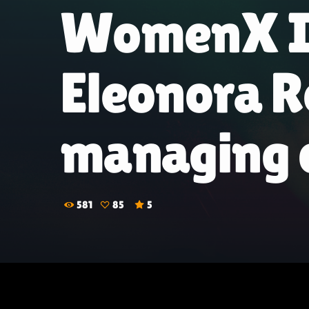
WomenX Im
Eleonora R
managing d
581
85
5