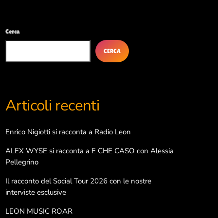
Cerca
Categorie
CERCA
Arte e Cultura
Così è (se libriamo)
Articoli recenti
Dance life
Danza
Enrico Nigiotti si racconta a Radio Leon
Interviste
ALEX WYSE si racconta a E CHE CASO con Alessia
Pellegrino
Libri e lettura
Il racconto del Social Tour 2026 con le nostre
Musica e spettacolo
interviste esclusive
Pop
LEON MUSIC ROAR