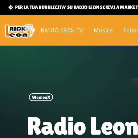
PER LA TUA BUBBLICITA' SU RADIO LEON SCRIVI A MARK
directions
RADIO LEON TV
Musica
Palin
WomenX
Radio Leon