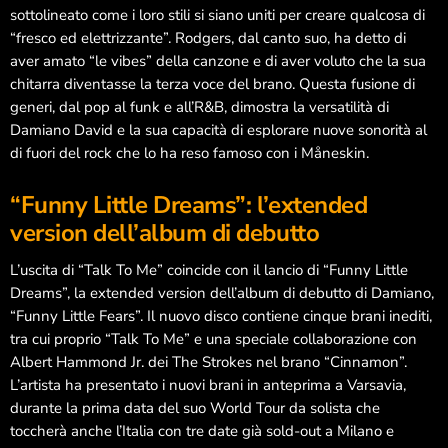
sottolineato come i loro stili si siano uniti per creare qualcosa di
Giugno 2024
“fresco ed elettrizzante”. Rodgers, dal canto suo, ha detto di
Maggio 2024
aver amato “le vibes” della canzone e di aver voluto che la sua
chitarra diventasse la terza voce del brano. Questa fusione di
Aprile 2024
generi, dal pop al funk e all’R&B, dimostra la versatilità di
Damiano David e la sua capacità di esplorare nuove sonorità al
Marzo 2024
di fuori del rock che lo ha reso famoso con i Måneskin.
“Funny Little Dreams”: l’extended
version dell’album di debutto
Categorie
L’uscita di “Talk To Me” coincide con il lancio di “Funny Little
Arte e Cultura
Dreams”, la extended version dell’album di debutto di Damiano,
“Funny Little Fears”. Il nuovo disco contiene cinque brani inediti,
Così è (se libriamo)
tra cui proprio “Talk To Me” e una speciale collaborazione con
Dance life
Albert Hammond Jr. dei The Strokes nel brano “Cinnamon”.
L’artista ha presentato i nuovi brani in anteprima a Varsavia,
Danza
durante la prima data del suo World Tour da solista che
toccherà anche l’Italia con tre date già sold-out a Milano e
Interviste