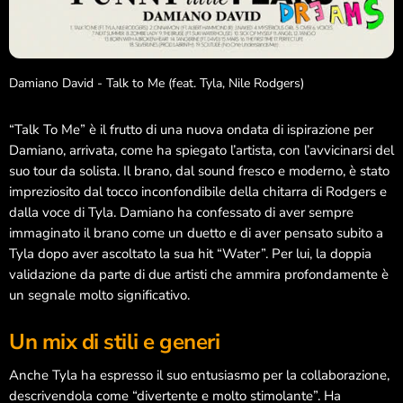
Giugno 2026
Maggio 2026
Damiano David - Talk to Me (feat. Tyla, Nile Rodgers)
Marzo 2026
“Talk To Me” è il frutto di una nuova ondata di ispirazione per
Febbraio 2026
Damiano, arrivata, come ha spiegato l’artista, con l’avvicinarsi del
suo tour da solista. Il brano, dal sound fresco e moderno, è stato
Gennaio 2026
impreziosito dal tocco inconfondibile della chitarra di Rodgers e
dalla voce di Tyla. Damiano ha confessato di aver sempre
Ottobre 2025
immaginato il brano come un duetto e di aver pensato subito a
Settembre 2025
Tyla dopo aver ascoltato la sua hit “Water”. Per lui, la doppia
validazione da parte di due artisti che ammira profondamente è
Dicembre 2024
un segnale molto significativo.
Novembre 2024
Un mix di stili e generi
Ottobre 2024
Anche Tyla ha espresso il suo entusiasmo per la collaborazione,
Settembre 2024
descrivendola come “divertente e molto stimolante”. Ha