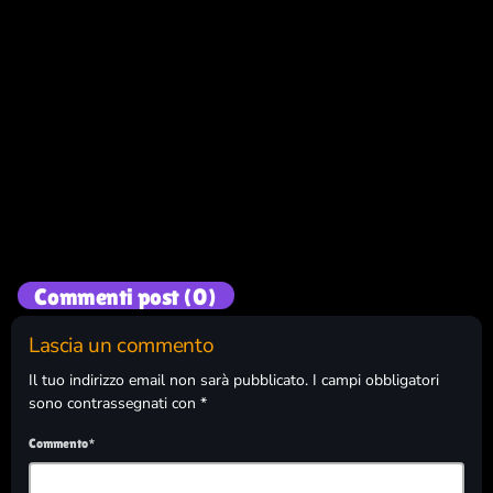
Musica e spettacolo
LEON MUSIC ROAR
800
95
Commenti post (0)
Lascia un commento
Il tuo indirizzo email non sarà pubblicato. I campi obbligatori
sono contrassegnati con *
Commento*