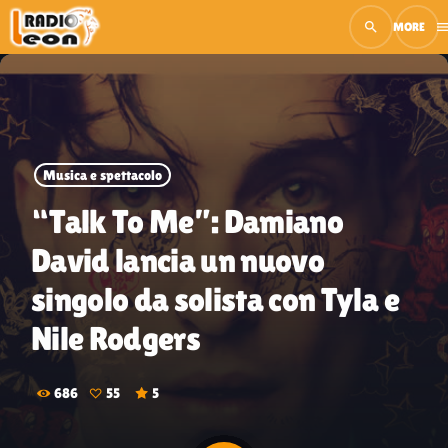
search
men
close
open_in_new
PLAY
Musica e spettacolo
play_arrow
Radio Leon Live
“Talk To Me”: Damiano
David lancia un nuovo
singolo da solista con Tyla e
RADIO LEON TV
Nile Rodgers
Musica
686
55
5
Palinsesto