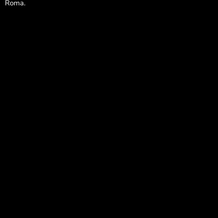
Roma.
Libri e lettura
Musica e spettacolo
Pop
Radio
Salute e Sport
Senza categoria
WomenX
WomenX Impact
Palinsesto