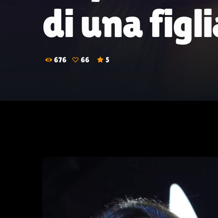
di una figl
676
66
5