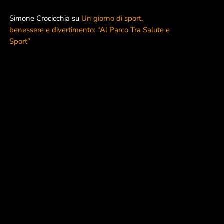
Radio
Simone Crocicchia
su
Un giorno di sport,
Salute e Sport
benessere e divertimento: “Al Parco Tra Salute e
Sport”
Senza categoria
WomenX
WomenX Impact
Palinsesto
Pop
MUSICAL ROTATION
00:00 - 07:00
MUSICAL ROTATION
Notizie più lette