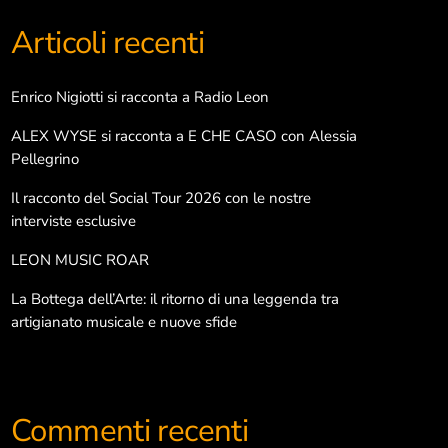
Articoli recenti
Categorie
Enrico Nigiotti si racconta a Radio Leon
ALEX WYSE si racconta a E CHE CASO con Alessia
Arte e Cultura
Pellegrino
Così è (se libriamo)
Il racconto del Social Tour 2026 con le nostre
interviste esclusive
Dance life
LEON MUSIC ROAR
Danza
La Bottega dell’Arte: il ritorno di una leggenda tra
Interviste
artigianato musicale e nuove sfide
Libri e lettura
Musica e spettacolo
Commenti recenti
Pop