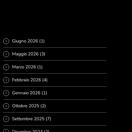
Ora in onda
Archivi
Giugno 2026
(1)
Pop
Maggio 2026
(3)
MUSICAL ROTATION
00:00 - 07:00
Marzo 2026
(1)
Febbraio 2026
(4)
MUSICAL ROTATION
Notizie
Gennaio 2026
(1)
Ottobre 2025
(2)
Settembre 2025
(7)
Dicembre 2024
(2)